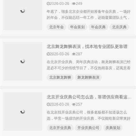
2026-03-26
249
年底了，很多北京企业都开始筹备年会庆典，一场好
的年会，不仅能总结一年工作，还能凝聚团队士气，
让大家来年更有干劲...
北京年会
年会策划
年会庆典
北京庆典
北京舞龙舞狮表演，找本地专业团队更靠谱
2026-03-26
287
在北京开业庆典、周年庆典活动，舞龙舞狮表演已经
是必不可少的传统节目了，不仅热闹喜庆，还寓意着
生意兴隆，讨个好彩...
北京舞龙舞狮
舞龙舞狮表演
开业舞龙舞狮
北京开业庆典公司怎么选，靠谱供应商看这几点
2026-03-26
257
在北京找开业庆典公司，很多老板都不知道该怎么
选，毕竟一场成功的开业庆典，不仅能给新店带来好
彩头，还能打响知名度...
北京开业庆典
开业庆典公司
庆典策划
北京