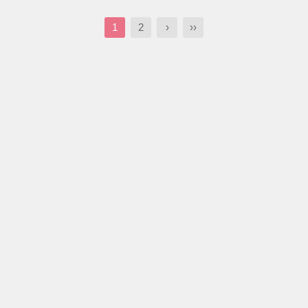
1
2
›
››