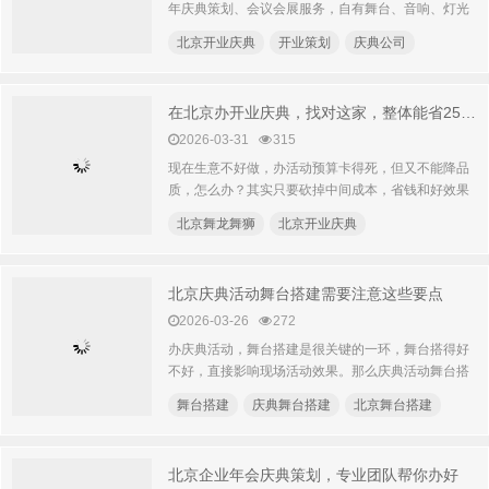
年庆典策划、会议会展服务，自有舞台、音响、灯光
全套设备，可提供租...
北京开业庆典
开业策划
庆典公司
周年庆典
在北京办开业庆典，找对这家，整体能省25%！
2026-03-31
315
现在生意不好做，办活动预算卡得死，但又不能降品
质，怎么办？其实只要砍掉中间成本，省钱和好效果
完全可以兼得。...
北京舞龙舞狮
北京开业庆典
开业舞龙舞狮
北京庆典活动舞台搭建需要注意这些要点
2026-03-26
272
办庆典活动，舞台搭建是很关键的一环，舞台搭得好
不好，直接影响现场活动效果。那么庆典活动舞台搭
建，需要注意哪些要...
舞台搭建
庆典舞台搭建
北京舞台搭建
庆典
北京企业年会庆典策划，专业团队帮你办好