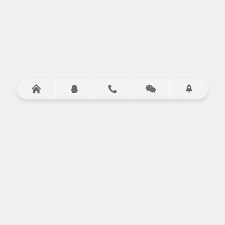





服务项目
演艺演出
设备租赁
庆典策划
礼仪小姐
LED大屏租赁
会议策划执行
走秀模特
灯光音响
设备租赁
演出节目
舞台搭建
拓展服务
摄影摄像
启动道具
桌椅租赁