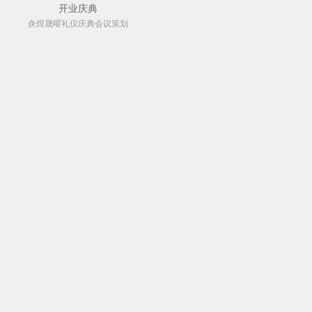
开业庆典
炎煌晟曜礼仪庆典会议策划